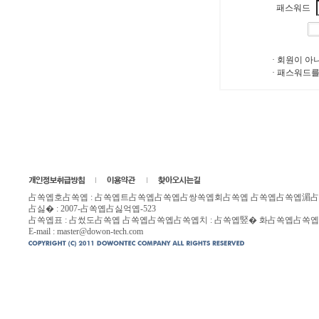
패스워드
· 회원이 아
· 패스워드를
占쏙옙호占쏙옙 : 占쏙옙트占쏙옙占쏙옙占쌍쏙옙회占쏙옙 占쏙옙占쏙옙湄占싹뱄옙호
占싫� : 2007-占쏙옙占싫억옙-523
占쏙옙표 : 占썼도占쏙옙 占쏙옙占쏙옙占쏙옙치 : 占쏙옙竪� 화占쏙옙占쏙옙
E-mail :
master@dowon-tech.com