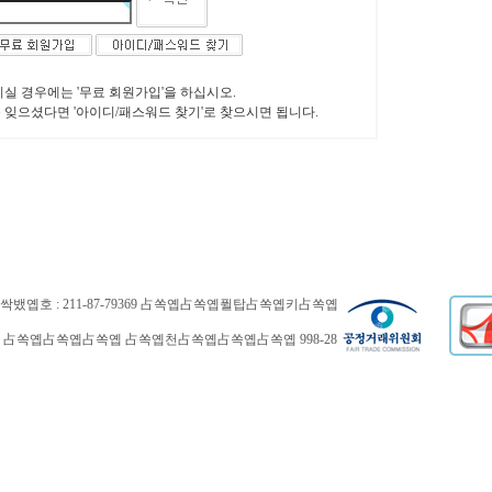
니실 경우에는 '무료 회원가입'을 하십시오.
 잊으셨다면 '아이디/패스워드 찾기'로 찾으시면 됩니다.
 : 211-87-79369 占쏙옙占쏙옙퓔탑占쏙옙키占쏙옙
 占쏙옙占쏙옙占쏙옙 占쏙옙천占쏙옙占쏙옙占쏙옙 998-28